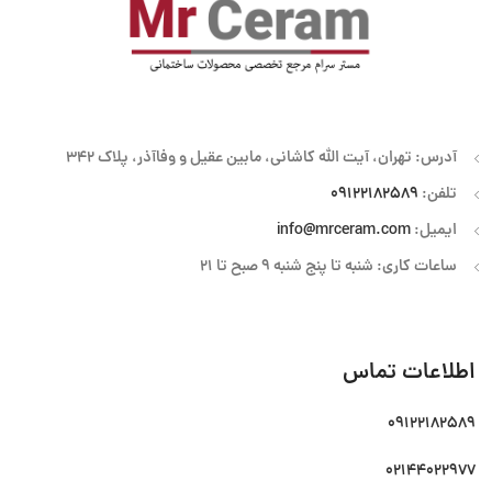
آدرس: تهران، آیت الله کاشانی، مابین عقیل و وفاآذر، پلاک 342
تلفن:
09122182589
ایمیل:
info@mrceram.com
ساعات کاری: شنبه تا پنج شنبه 9 صبح تا 21
اطلاعات تماس
09122182589
02144022977