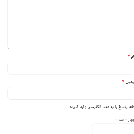
*
ام
*
یمیل
طفا پاسخ را به عدد انگلیسی وارد کنید:
هار − سه =